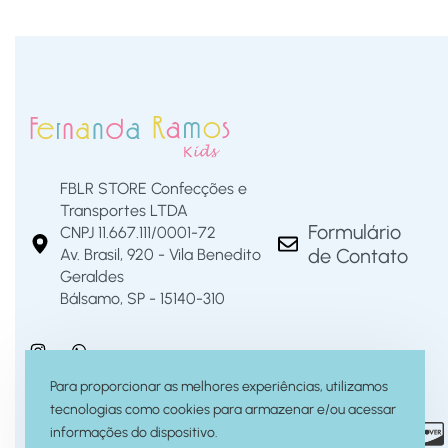
FBLR STORE Confecções e
Transportes LTDA
Formulário
CNPJ 11.667.111/0001-72
de Contato
Av. Brasil, 920 - Vila Benedito
Geraldes
Bálsamo, SP - 15140-310
Para proporcionar as melhores experiências, utilizamos
tecnologias como cookies para armazenar e/ou acessar
informações do dispositivo.