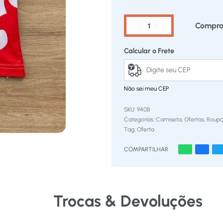
Compra
Calcular o Frete
Não sei meu CEP
940B
Categorias:
Camiseta
,
Ofertas
,
Roupa
Tag:
Oferta
COMPARTILHAR
Trocas & Devoluções