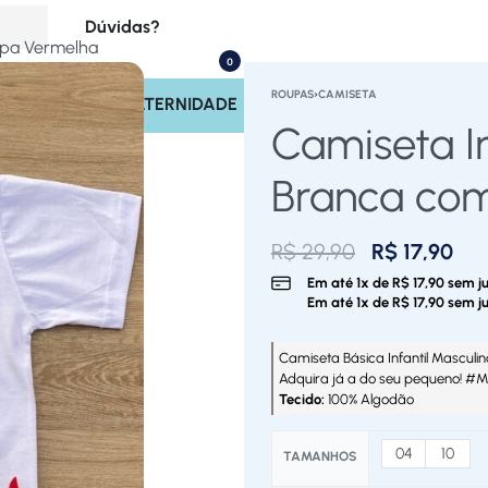
Dúvidas?
mpa Vermelha
0
(17) 99713-4221
ROUPAS
›
CAMISETA
INOS
SAÍDA MATERNIDADE
Rastrear Pedido
Camiseta In
Políticas do Site
Branca co
R$
29,90
R$
17,90
Em até
1
x de
R$
17,90
sem ju
Em até
1
x de
R$
17,90
sem ju
Camiseta Básica Infantil Masculin
Adquira já a do seu pequeno! #Mo
Tecido:
100% Algodão
04
10
TAMANHOS