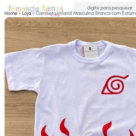
Home
»
Loja
»
Camiseta Infantil Masculina Branca com Esta
HOME
OFERTAS
ACESSÓRIOS
MENINAS
MEN