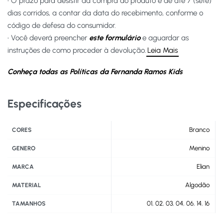
• O prazo para desistir da compra do produto é de até 7 (sete)
dias corridos, a contar da data do recebimento, conforme o
código de defesa do consumidor.
• Você deverá preencher
este formulário
e aguardar as
instruções de como proceder à devolução.
Leia Mais
Conheça todas as Políticas da Fernanda Ramos Kids
Especificações
Branco
CORES
Menino
GENERO
Elian
MARCA
Algodão
MATERIAL
01
,
02
,
03
,
04
,
06
,
14
,
16
TAMANHOS