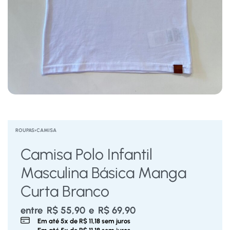
ROUPAS
›
CAMISA
Camisa Polo Infantil
Masculina Básica Manga
Curta Branco
entre
R$
55,90
e
R$
69,90
Em até
5
x de
R$
11,18
sem juros