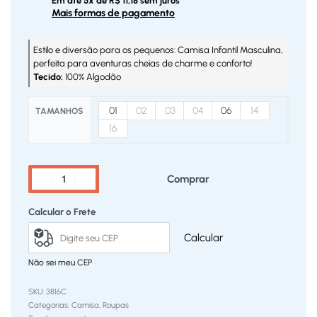
Em até
5
x de
R$
11,18
sem juros
Mais formas de pagamento
Estilo e diversão para os pequenos: Camisa Infantil Masculina,
perfeita para aventuras cheias de charme e conforto!
Tecido:
100% Algodão
01
02
03
04
06
14
TAMANHOS
16
Comprar
Calcular o Frete
Calcular
Não sei meu CEP
3816C
Categorias:
Camisa
,
Roupas