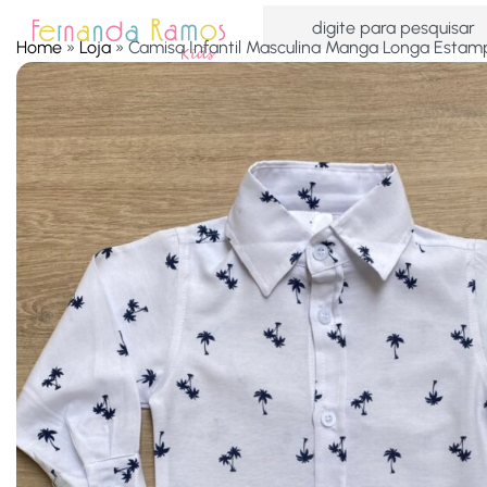
Home
»
Loja
»
Camisa Infantil Masculina Manga Longa Esta
HOME
OFERTAS
ACESSÓRIOS
MENINAS
MEN