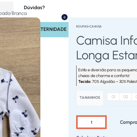
Dúvidas?
mpada Branca
0
(17) 99713-4221
ROUPAS
›
CAMISA
INOS
SAÍDA MATERNIDADE
Rastrear Pedido
Camisa Inf
Políticas do Site
Longa Est
Estilo e diversão para os pequen
cheias de charme e conforto!
Tecido:
70% Algodão – 30% Poliés
01
02
TAMANHOS
Compra