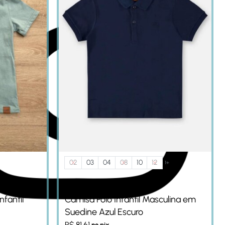
02
03
04
08
10
12
1+
nfantil
Camisa Polo Infantil Masculina em
Suedine Azul Escuro
R$
81,61
no pix