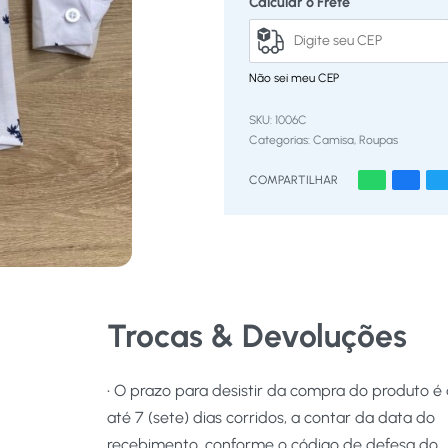
Calcular o Frete
Não sei meu CEP
1006C
Categorias:
Camisa
,
Roupas
COMPARTILHAR
Trocas & Devoluções
• O prazo para desistir da compra do produto é
até 7 (sete) dias corridos, a contar da data do
recebimento, conforme o código de defesa do