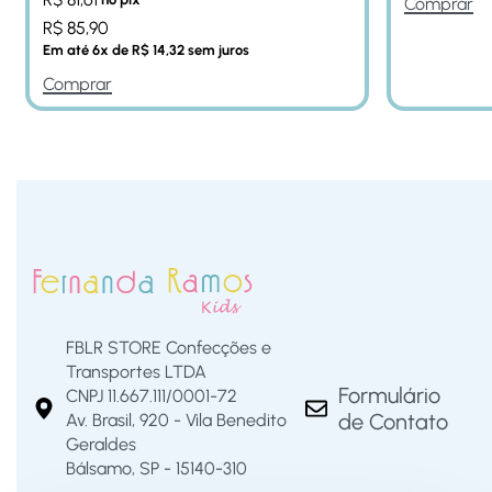
Comprar
R$
85,90
Em até
6
x de
R$
14,32
sem juros
Comprar
FBLR STORE Confecções e
Transportes LTDA
Formulário
CNPJ 11.667.111/0001-72
de Contato
Av. Brasil, 920 - Vila Benedito
Geraldes
Bálsamo, SP - 15140-310