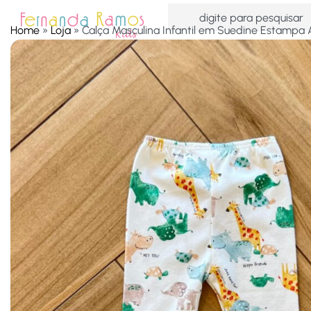
Home
»
Loja
»
Calça Masculina Infantil em Suedine Estampa 
HOME
OFERTAS
ACESSÓRIOS
MENINAS
MEN