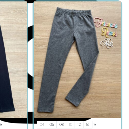
04
06
08
10
12
16
1+
1+