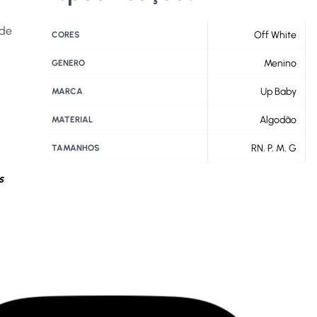
 de
Off White
CORES
Menino
GENERO
Up Baby
MARCA
Algodão
MATERIAL
RN
,
P
,
M
,
G
TAMANHOS
s