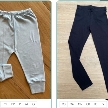
RN
PP
P
M
G
03
04
06
08
10
12