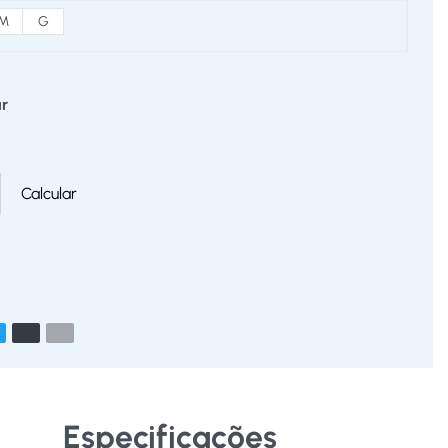
M
G
r
Calcular
Especificações