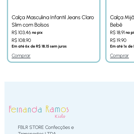
Calça Masculina Infantil Jeans Claro
Calça Mijã
Slim com Bolsos
Bebê
R$
103,46
R$
18,91
no pix
no p
R$
108,90
R$
19,90
Em até
6
x de
R$
18,15
sem juros
Em até
1
x de
Comprar
Comprar
FBLR STORE Confecções e
Transportes LTDA