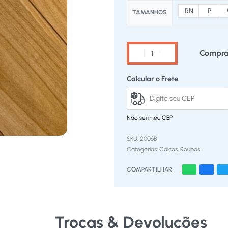
RN
P
TAMANHOS
Compra
Calcular o Frete
Não sei meu CEP
2006B
Categorias:
Calças
,
Roupas
COMPARTILHAR
Trocas & Devoluções