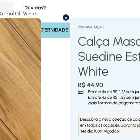
Dúvidas?
Animal Off White
0
(17) 99713-4221
ROUPAS
›
CALÇAS
INOS
SAÍDA MATERNIDADE
Rastrear Pedido
Calça Mascu
Políticas do Site
Suedine Es
White
R$
44,90
Em até
4
x de
R$
11,23
sem jur
Em até
4
x de
R$
11,23
sem jur
Mais formas de pagament
Descubra a nova coleção de calça
em todas as ocasiões. Garanta já
Tecido:
100% Algodão