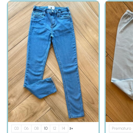
03
06
08
10
12
14
Prematuro
2+