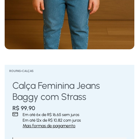
ROUPAS
›
CALÇAS
Calça Feminina Jeans
Baggy com Strass
R$
99,90
Em até
6
x de
R$
16,65
sem juros
Em até
12
x de
R$
10,82
com juros
Mais formas de pagamento