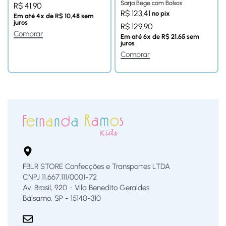
Sarja Bege com Bolsos
R$
41,90
R$
123,41
no pix
Em até
4
x de
R$
10,48
sem
juros
R$
129,90
Comprar
Em até
6
x de
R$
21,65
sem
juros
Comprar
FBLR STORE Confecções e Transportes LTDA
CNPJ 11.667.111/0001-72
Av. Brasil, 920 - Vila Benedito Geraldes
Bálsamo, SP - 15140-310