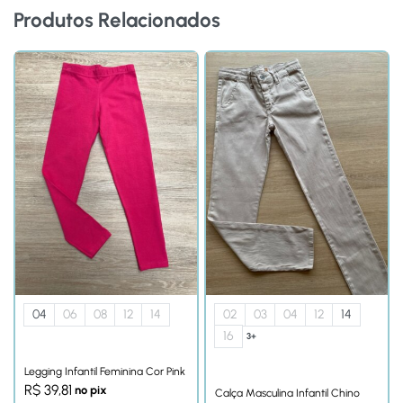
Produtos Relacionados
04
06
08
12
14
02
03
04
12
14
16
3+
Legging Infantil Feminina Cor Pink
R$
39,81
no pix
Calça Masculina Infantil Chino