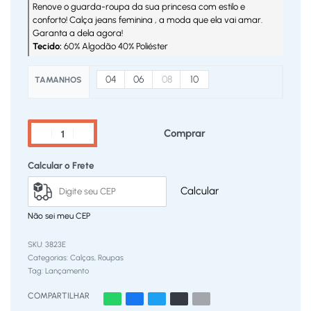
Renove o guarda-roupa da sua princesa com estilo e
conforto! Calça jeans feminina , a moda que ela vai amar.
Garanta a dela agora!
Tecido:
60% Algodão 40% Poliéster
04
06
08
10
TAMANHOS
Comprar
Calcular o Frete
Calcular
Não sei meu CEP
3823E
Categorias:
Calças
,
Roupas
Tag:
Lançamento
COMPARTILHAR