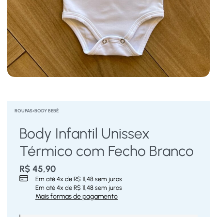
ROUPAS
›
BODY BEBÊ
Body Infantil Unissex
Térmico com Fecho Branco
R$
45,90
Em até
4
x de
R$
11,48
sem juros
Em até
4
x de
R$
11,48
sem juros
Mais formas de pagamento