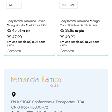
M
G
PB
MB
Body Infantil Feminino Básico
Body Infantil Feminino Manga
Manga Curta Abelhinhas Lilás
Curta Bolinhas de Tênis Lilás
R$
45,51
R$
38,86
no pix
no pix
R$
47,90
R$
40,90
Em até
4
x de
R$
11,98
sem
Em até
4
x de
R$
10,23
sem
juros
juros
Comprar
Comprar
FBLR STORE Confecções e Transportes LTDA
CNPJ 11.667.111/0001-72