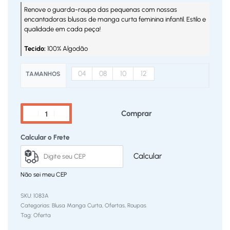
Renove o guarda-roupa das pequenas com nossas
encantadoras blusas de manga curta feminina infantil. Estilo e
qualidade em cada peça!
Tecido:
100% Algodão
04
08
10
12
TAMANHOS
Comprar
Calcular o Frete
Calcular
Não sei meu CEP
1083A
Categorias:
Blusa Manga Curta
,
Ofertas
,
Roupas
Tag:
Oferta