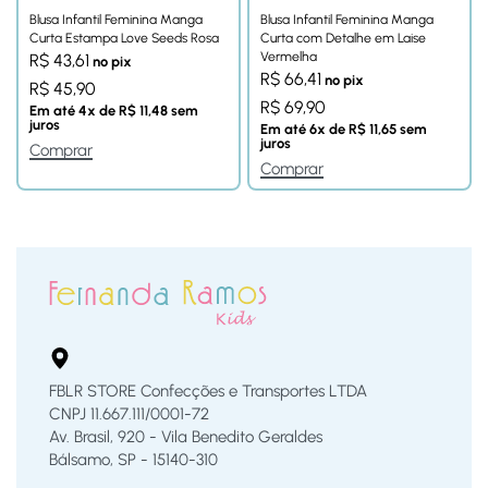
Blusa Infantil Feminina Manga
Blusa Infantil Feminina Manga
Curta Estampa Love Seeds Rosa
Curta com Detalhe em Laise
Vermelha
R$
43,61
no pix
R$
66,41
no pix
R$
45,90
R$
69,90
Em até
4
x de
R$
11,48
sem
juros
Em até
6
x de
R$
11,65
sem
juros
Comprar
Comprar
FBLR STORE Confecções e Transportes LTDA
CNPJ 11.667.111/0001-72
Av. Brasil, 920 - Vila Benedito Geraldes
Bálsamo, SP - 15140-310