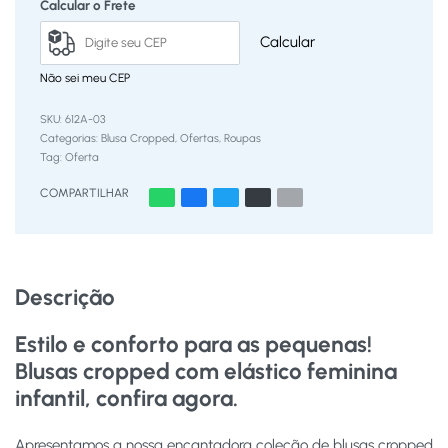
Calcular o Frete
Calcular
Não sei meu CEP
612A-03
Categorias:
Blusa Cropped
,
Ofertas
,
Roupas
Tag:
Oferta
COMPARTILHAR
Descrição
Estilo e conforto para as pequenas!
Blusas cropped com elástico feminina
infantil, confira agora.
Apresentamos a nossa encantadora coleção de blusas cropped