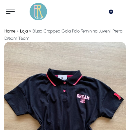
0
Home
»
Loja
»
Blusa Cropped Gola Polo Feminina Juvenil Preta
Dream Team