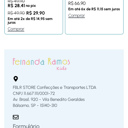
R$
49,90
R$
66,90
R$
28,41
no pix
Em até
6
x de
R$
11,15
sem juros
R$
49,90
R$
29,90
Comprar
Em até
2
x de
R$
14,95
sem
juros
Comprar
FBLR STORE Confecções e Transportes LTDA
CNPJ 11.667.111/0001-72
Av. Brasil, 920 - Vila Benedito Geraldes
Bálsamo, SP - 15140-310
Formulário