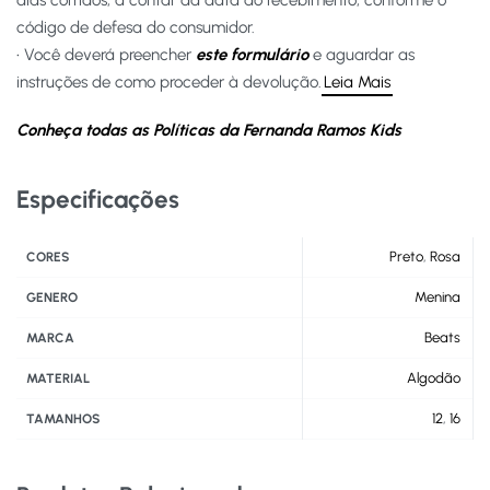
dias corridos, a contar da data do recebimento, conforme o
código de defesa do consumidor.
• Você deverá preencher
este formulário
e aguardar as
instruções de como proceder à devolução.
Leia Mais
Conheça todas as Políticas da Fernanda Ramos Kids
Especificações
Preto
,
Rosa
CORES
Menina
GENERO
Beats
MARCA
Algodão
MATERIAL
12
,
16
TAMANHOS