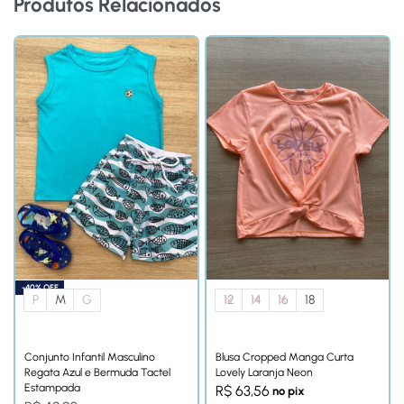
Produtos Relacionados
-40% OFF
P
M
G
12
14
16
18
Conjunto Infantil Masculino
Blusa Cropped Manga Curta
Regata Azul e Bermuda Tactel
Lovely Laranja Neon
Estampada
R$
63,56
no pix