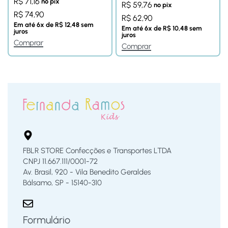
R$
71,16
no pix
R$
59,76
no pix
R$
74,90
R$
62,90
Em até
6
x de
R$
12,48
sem
Em até
6
x de
R$
10,48
sem
juros
juros
Comprar
Comprar
FBLR STORE Confecções e Transportes LTDA
CNPJ 11.667.111/0001-72
Av. Brasil, 920 - Vila Benedito Geraldes
Bálsamo, SP - 15140-310
Formulário