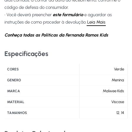
dias corridos, a contar da data do recebimento, conforme o
código de defesa do consumidor.
• Você deverá preencher
este formulário
e aguardar as
instruções de como proceder à devolução.
Leia Mais
Conheça todas as Políticas da Fernanda Ramos Kids
Especificações
Verde
CORES
Menina
GENERO
Malwee Kids
MARCA
Viscose
MATERIAL
12
,
14
TAMANHOS