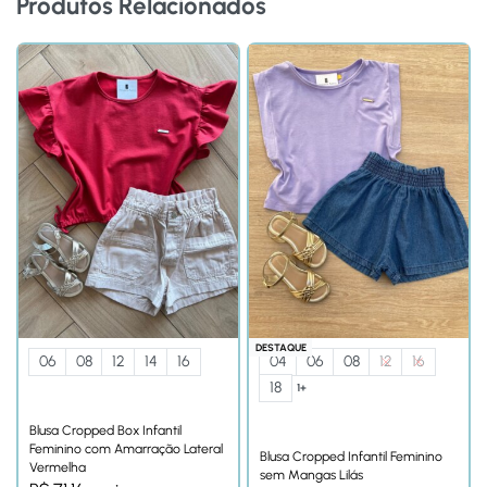
Produtos Relacionados
DESTAQUE
06
08
12
14
16
04
06
08
12
16
18
1+
Blusa Cropped Box Infantil
Feminino com Amarração Lateral
Blusa Cropped Infantil Feminino
Vermelha
sem Mangas Lilás