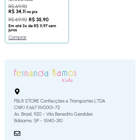
R$
69,90
R$
34,11
no pix
R$
69,90
R$
35,90
Em até
3
x de
R$
11,97
sem
juros
Comprar
FBLR STORE Confecções e Transportes LTDA
CNPJ 11.667.111/0001-72
Av. Brasil, 920 - Vila Benedito Geraldes
Bálsamo, SP - 15140-310