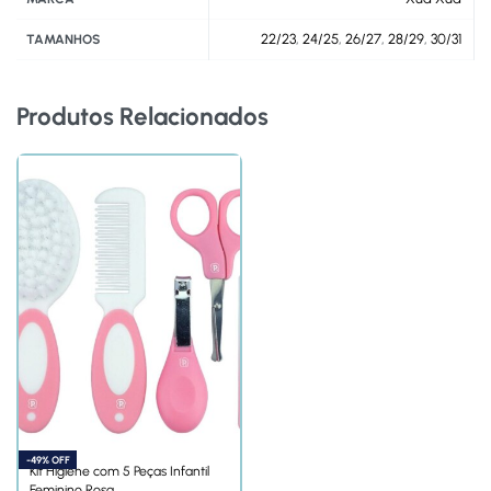
22/23
,
24/25
,
26/27
,
28/29
,
30/31
TAMANHOS
Produtos Relacionados
-49% OFF
Kit Higiene com 5 Peças Infantil
Feminino Rosa