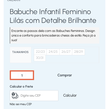
CALÇADOS
Babuche Infantil Feminino
Lilás com Detalhe Brilhante
Encante os passos dela com as Babuches Femininos. Design
único e conforto para brincadeiras cheias de estilo. Peça já a
sua!
22/23
24/25
26/27
28/29
TAMANHOS
30/31
Comprar
Calcular o Frete
Calcular
Não sei meu CEP