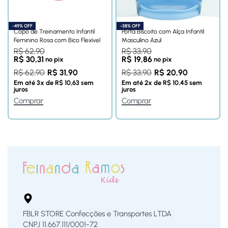
-49% OFF
-38% OFF
Copo de Treinamento Infantil
Porta Biscoito com Alça Infantil
Feminino Rosa com Bico Flexível
Masculino Azul
R$
62,90
R$
33,90
R$
30,31
R$
19,86
no pix
no pix
R$
62,90
R$
31,90
R$
33,90
R$
20,90
Em até
3
x de
R$
10,63
sem
Em até
2
x de
R$
10,45
sem
juros
juros
Comprar
Comprar
FBLR STORE Confecções e Transportes LTDA
CNPJ 11.667.111/0001-72