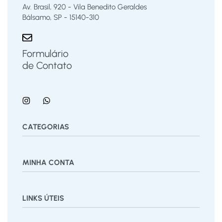
Av. Brasil, 920 - Vila Benedito Geraldes
Bálsamo, SP - 15140-310
Formulário
de Contato
CATEGORIAS
Bermuda
Blusas
Body Bebê
Calças
Calçados
MINHA CONTA
Calcinha
Camisa
Camiseta
Conjunto
Cuecas
Jardineira
Macaquinho
Regata Menino
Saia
Shorts
Painel
Vestido
LINKS ÚTEIS
Pedidos
Desejos